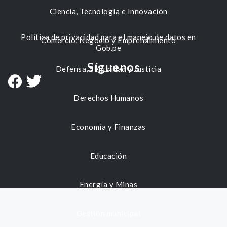
Ciencia, Tecnología e Innovación
Política de privacidad para el manejo de datos en
Comercio, Negocio y Emprendimiento
Gob.pe
Síguenos
Defensa, Seguridad y Justicia
Derechos Humanos
Economía y Finanzas
Educación
Energía y Minas
Gestión municipal