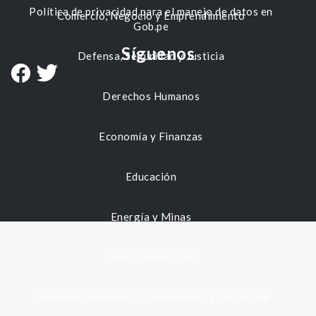
Política de privacidad para el manejo de datos en
Comercio, Negocio y Emprendimiento
Gob.pe
Síguenos
Defensa, Seguridad y Justicia
Derechos Humanos
Economía y Finanzas
Educación
Energía y Minas
Gestión municipal
Identidad, Nacimiento, Matrimonio y Defunción