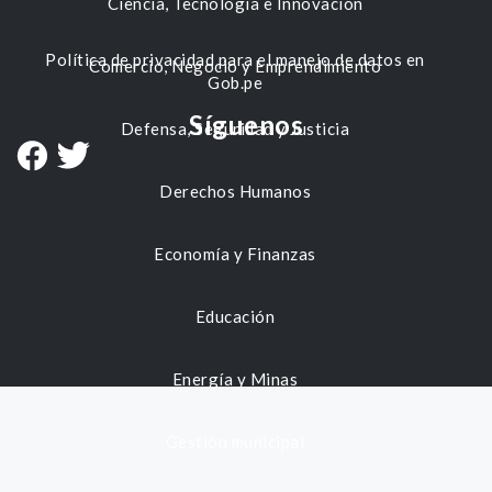
Ciencia, Tecnología e Innovación
Política de privacidad para el manejo de datos en
Comercio, Negocio y Emprendimiento
Gob.pe
Síguenos
Defensa, Seguridad y Justicia
Derechos Humanos
Economía y Finanzas
Educación
Energía y Minas
Gestión municipal