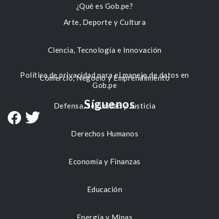
¿Qué es Gob.pe?
Arte, Deporte y Cultura
Ciencia, Tecnología e Innovación
Política de privacidad para el manejo de datos en
Comercio, Negocio y Emprendimiento
Gob.pe
Síguenos
Defensa, Seguridad y Justicia
Derechos Humanos
Economía y Finanzas
Educación
Energía y Minas