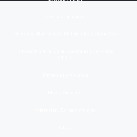
Gestión municipal
Identidad, Nacimiento, Matrimonio y Defunción
Infraestructura, Comunicaciones y Servicios
Públicos
Inmuebles y Vivienda
Medio Ambiente
Migración, Turismo y Viajes
Otros