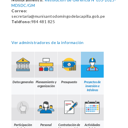
MDSDC/GM
Correo:
secretaria@munisantodomingodelacapilla.gob.pe
Teléfono:
984 481 825
Ver administradores de la información
Datos generales
Planeamiento y
Presupuesto
Proyectos de
organización
inversión e
Infobras
Participación
Personal
Contratación de
Actividades