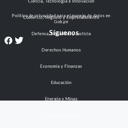
Ciencia, Tecnología e Innovación
Política de privacidad para el manejo de datos en
Comercio, Negocio y Emprendimiento
Gob.pe
Síguenos
Defensa, Seguridad y Justicia
Derechos Humanos
Economía y Finanzas
Educación
Energía y Minas
Gestión municipal