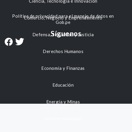
Ciencia, Tecnología e Innovación
Política de privacidad para el manejo de datos en
Comercio, Negocio y Emprendimiento
Gob.pe
Síguenos
Defensa, Seguridad y Justicia
Derechos Humanos
Economía y Finanzas
Educación
Energía y Minas
Gestión municipal