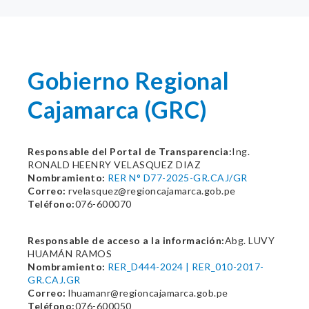
Gobierno Regional
Cajamarca (GRC)
Responsable del Portal de Transparencia:
Ing.
RONALD HEENRY VELASQUEZ DIAZ
Nombramiento:
RER N° D77-2025-GR.CAJ/GR
Correo:
rvelasquez@regioncajamarca.gob.pe
Teléfono:
076-600070
Responsable de acceso a la información:
Abg. LUVY
HUAMÁN RAMOS
Nombramiento:
RER_D444-2024 | RER_010-2017-
GR.CAJ.GR
Correo:
lhuamanr@regioncajamarca.gob.pe
Teléfono:
076-600050