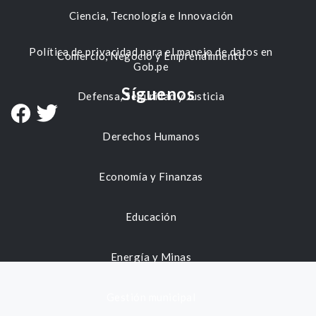
Ciencia, Tecnología e Innovación
Política de privacidad para el manejo de datos en
Comercio, Negocio y Emprendimiento
Gob.pe
Síguenos
Defensa, Seguridad y Justicia
Derechos Humanos
Economía y Finanzas
Educación
Energía y Minas
Gestión municipal