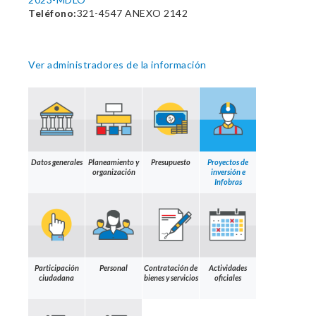
Teléfono:
321-4547 ANEXO 2142
Ver administradores de la información
Datos generales
Planeamiento y
Presupuesto
Proyectos de
organización
inversión e
Infobras
Participación
Personal
Contratación de
Actividades
ciudadana
bienes y servicios
oficiales