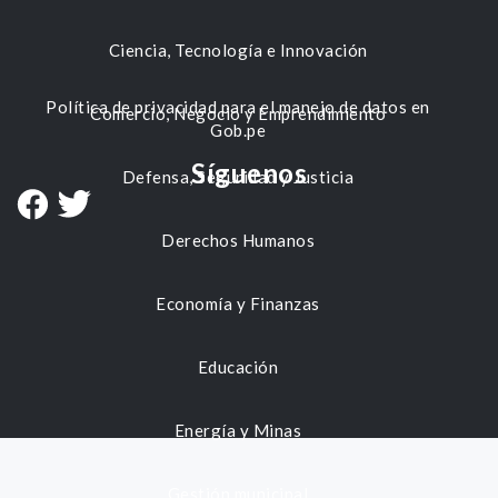
Ciencia, Tecnología e Innovación
Política de privacidad para el manejo de datos en
Comercio, Negocio y Emprendimiento
Gob.pe
Síguenos
Defensa, Seguridad y Justicia
Derechos Humanos
Economía y Finanzas
Educación
Energía y Minas
Gestión municipal