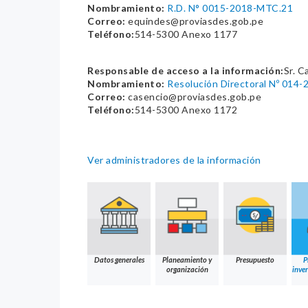
Nombramiento:
R.D. N° 0015-2018-MTC.21
Correo:
equindes@proviasdes.gob.pe
Teléfono:
514-5300 Anexo 1177
Responsable de acceso a la información:
Sr. C
Nombramiento:
Resolución Directoral Nº 014
Correo:
casencio@proviasdes.gob.pe
Teléfono:
514-5300 Anexo 1172
Ver administradores de la información
Datos generales
Planeamiento y
Presupuesto
P
organización
inver