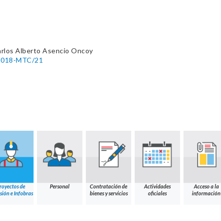
arlos Alberto Asencio Oncoy
-2018-MTC/21
royectos de
Personal
Contratación de
Actividades
Acceso a la
sión e Infobras
bienes y servicios
oficiales
información