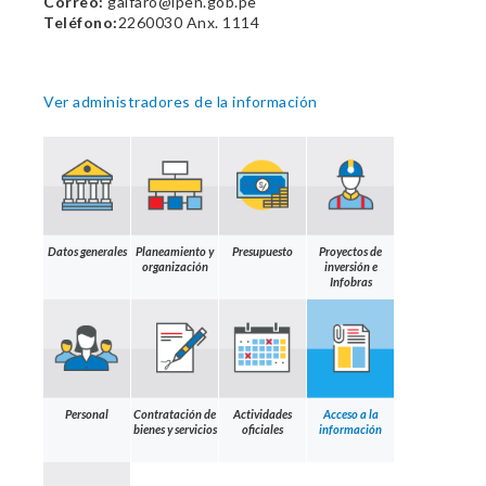
Correo:
galfaro@ipen.gob.pe
Teléfono:
2260030 Anx. 1114
Ver administradores de la información
Datos generales
Planeamiento y
Presupuesto
Proyectos de
organización
inversión e
Infobras
Personal
Contratación de
Actividades
Acceso a la
bienes y servicios
oficiales
información