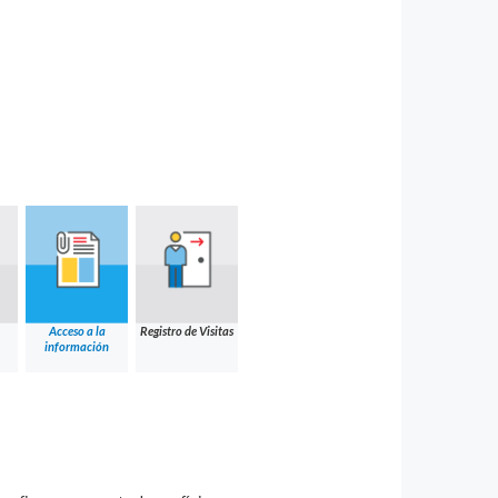
Acceso a la
Registro de Visitas
información