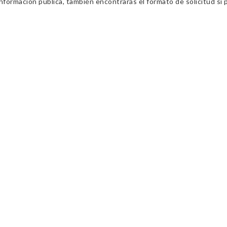
información pública, también encontrarás el formato de solicitud si p