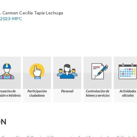
. Carmen Cecilia Tapia Lechuga
7-2023-MPC
royectos de
Participación
Personal
Contratación de
Actividades
sión e Infobras
ciudadana
bienes y servicios
oficiales
ÓN