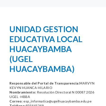
UNIDAD GESTION
EDUCATIVA LOCAL
HUACAYBAMBA
(UGEL
HUACAYBAMBA)
Responsable del Portal de Transparencia:
MARVYN
KEVYN HUANCA HILARIO
Nombramiento:
Resolución Directoral N 00087 2026
UGEL -HBBA
Correo:
esp_informatica@ugelhuacaybamba.edu.pe
Teléfono:
935445249