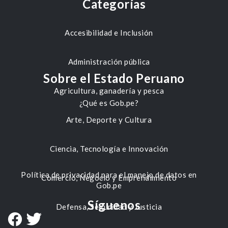
Categorías
Accesibilidad e Inclusión
Administración pública
Sobre el Estado Peruano
Agricultura, ganadería y pesca
¿Qué es Gob.pe?
Arte, Deporte y Cultura
Ciencia, Tecnología e Innovación
Política de privacidad para el manejo de datos en
Comercio, Negocio y Emprendimiento
Gob.pe
Síguenos
Defensa, Seguridad y Justicia