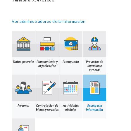
Ver administradores de la información
Datos generales
Planeamiento y
Presupuesto
Proyectos de
organización
inversión e
Infobras
Personal
Contratación de
Actividades
Acceso a la
bienes y servicios
oficiales
información