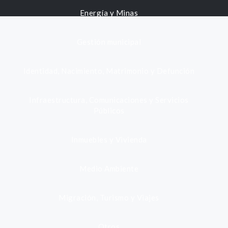
Energía y Minas
Gestión municipal
Identidad, Nacimiento, Matrimonio y Defunción
Infraestructura, Comunicaciones y Servicios
Públicos
Inmuebles y Vivienda
Medio Ambiente
Migración, Turismo y Viajes
Otros