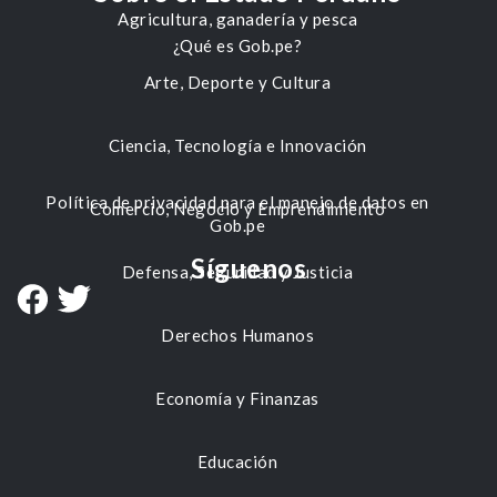
Agricultura, ganadería y pesca
¿Qué es Gob.pe?
Arte, Deporte y Cultura
Ciencia, Tecnología e Innovación
Política de privacidad para el manejo de datos en
Comercio, Negocio y Emprendimiento
Gob.pe
Síguenos
Defensa, Seguridad y Justicia
Derechos Humanos
Economía y Finanzas
Educación