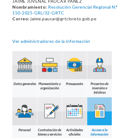
JAIME JUVENAL PAUCAR PANEZ
Nombramiento:
Resolución Gerencial Regional N.°
150-2025-GRL/32-GRTC
Correo:
jaime.paucar@grtcloreto.gob.pe
Ver administradores de la información
Datos generales
Planeamiento y
Presupuesto
Proyectos de
organización
inversión e
Infobras
Personal
Contratación de
Actividades
Acceso a la
bienes y servicios
oficiales
información