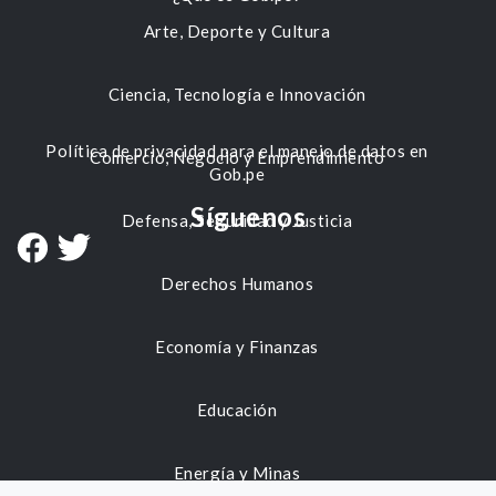
Arte, Deporte y Cultura
Ciencia, Tecnología e Innovación
Política de privacidad para el manejo de datos en
Comercio, Negocio y Emprendimiento
Gob.pe
Síguenos
Defensa, Seguridad y Justicia
Derechos Humanos
Economía y Finanzas
Educación
Energía y Minas