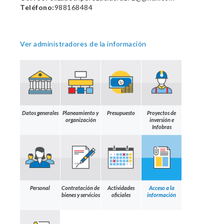
Teléfono:
988168484
Ver administradores de la información
Datos generales
Planeamiento y
Presupuesto
Proyectos de
organización
inversión e
Infobras
Personal
Contratación de
Actividades
Acceso a la
bienes y servicios
oficiales
información