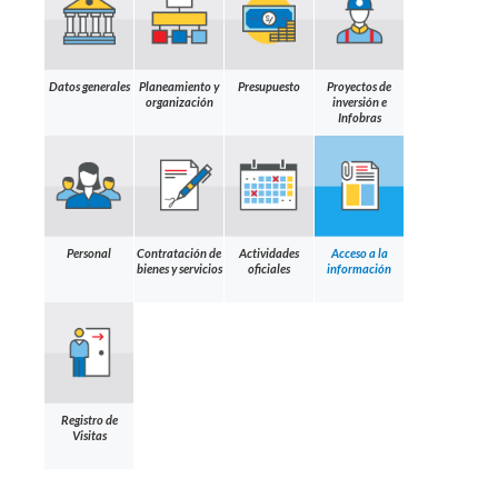
Datos generales
Planeamiento y
Presupuesto
Proyectos de
organización
inversión e
Infobras
Personal
Contratación de
Actividades
Acceso a la
bienes y servicios
oficiales
información
Registro de
Visitas