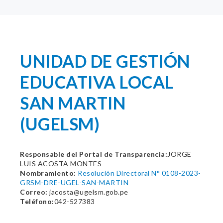
UNIDAD DE GESTIÓN
EDUCATIVA LOCAL
SAN MARTIN
(UGELSM)
Responsable del Portal de Transparencia:
JORGE
LUIS ACOSTA MONTES
Nombramiento:
Resolución Directoral N° 0108-2023-
GRSM-DRE-UGEL-SAN-MARTIN
Correo:
jacosta@ugelsm.gob.pe
Teléfono:
042-527383