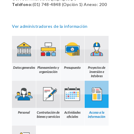
Teléfono:
(01) 748-4848 (Opción 1) Anexo: 200
Ver administradores de la información
Datos generales
Planeamiento y
Presupuesto
Proyectos de
organización
inversión e
Infobras
Personal
Contratación de
Actividades
Acceso a la
bienes y servicios
oficiales
información