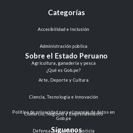
Categorías
Accesibilidad e Inclusión
Administración pública
Sobre el Estado Peruano
Agricultura, ganadería y pesca
¿Qué es Gob.pe?
Arte, Deporte y Cultura
Ciencia, Tecnología e Innovación
Política de privacidad para el manejo de datos en
Comercio, Negocio y Emprendimiento
Gob.pe
Síguenos
Defensa, Seguridad y Justicia