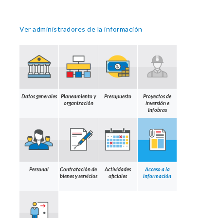
Ver administradores de la información
Datos generales
Planeamiento y
Presupuesto
Proyectos de
organización
inversión e
Infobras
Personal
Contratación de
Actividades
Acceso a la
bienes y servicios
oficiales
información