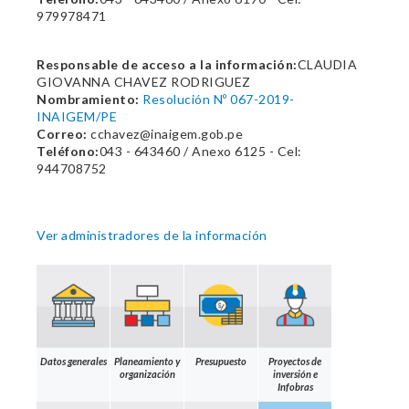
979978471
Responsable de acceso a la información:
CLAUDIA
GIOVANNA CHAVEZ RODRIGUEZ
Nombramiento:
Resolución Nº 067-2019-
INAIGEM/PE
Correo:
cchavez@inaigem.gob.pe
Teléfono:
043 - 643460 / Anexo 6125 - Cel:
944708752
Ver administradores de la información
Datos generales
Planeamiento y
Presupuesto
Proyectos de
organización
inversión e
Infobras