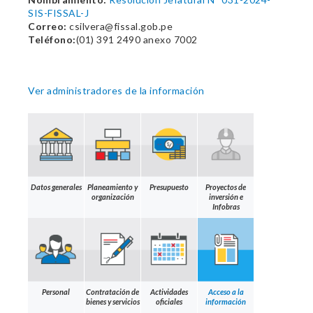
SIS-FISSAL-J
Correo:
csilvera@fissal.gob.pe
Teléfono:
(01) 391 2490 anexo 7002
Ver administradores de la información
Datos generales
Planeamiento y
Presupuesto
Proyectos de
organización
inversión e
Infobras
Personal
Contratación de
Actividades
Acceso a la
bienes y servicios
oficiales
información