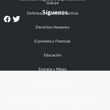
Gob.pe
Síguenos
Defensa, Seguridad y Justicia
Derechos Humanos
Economía y Finanzas
Educación
Energía y Minas
Gestión municipal
Identidad, Nacimiento, Matrimonio y Defunción