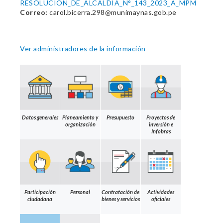
RESOLUCION_DE_ALCALDIA_N°_143_2023_A_MPM
Correo:
carol.bicerra.298@munimaynas.gob.pe
Ver administradores de la información
Datos generales
Planeamiento y
Presupuesto
Proyectos de
organización
inversión e
Infobras
Participación
Personal
Contratación de
Actividades
ciudadana
bienes y servicios
oficiales