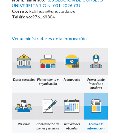
UNIVERSITARIO Nº 001-2026-CU
Correo:
kchihuan@undc.edu.pe
Teléfono:
976169804
Ver administradores de la información
Datos generales
Planeamiento y
Presupuesto
Proyectos de
organización
inversión e
Infobras
Personal
Contratación de
Actividades
Acceso a la
bienes y servicios
oficiales
información