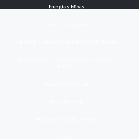
Energía y Minas
Gestión municipal
Identidad, Nacimiento, Matrimonio y Defunción
Infraestructura, Comunicaciones y Servicios
Públicos
Inmuebles y Vivienda
Medio Ambiente
Migración, Turismo y Viajes
Otros