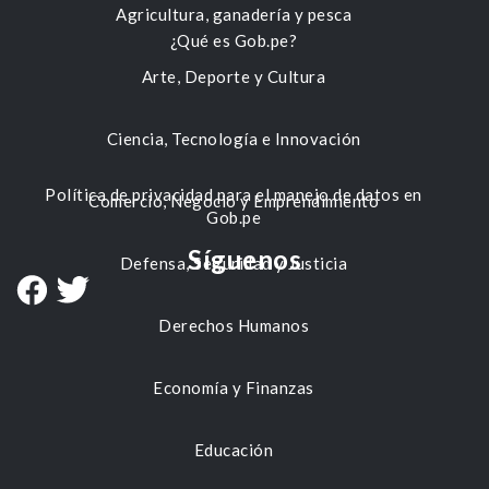
Agricultura, ganadería y pesca
¿Qué es Gob.pe?
Arte, Deporte y Cultura
Ciencia, Tecnología e Innovación
Política de privacidad para el manejo de datos en
Comercio, Negocio y Emprendimiento
Gob.pe
Síguenos
Defensa, Seguridad y Justicia
Derechos Humanos
Economía y Finanzas
Educación