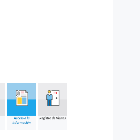
Acceso a la
Registro de Visitas
información