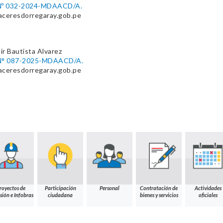
º 032-2024-MDAACD/A.
aceresdorregaray.gob.pe
r Bautista Alvarez
° 087-2025-MDAACD/A.
aceresdorregaray.gob.pe
royectos de
Participación
Personal
Contratación de
Actividades
sión e Infobras
ciudadana
bienes y servicios
oficiales