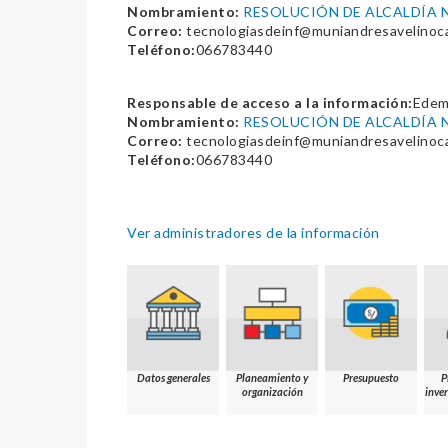
Nombramiento:
RESOLUCIÓN DE ALCALDÍA N
Correo:
tecnologiasdeinf@muniandresavelinoc
Teléfono:
066783440
Responsable de acceso a la información:
Edemi
Nombramiento:
RESOLUCIÓN DE ALCALDÍA N
Correo:
tecnologiasdeinf@muniandresavelinoc
Teléfono:
066783440
Ver administradores de la información
Datos generales
Planeamiento y
Presupuesto
P
organización
inver