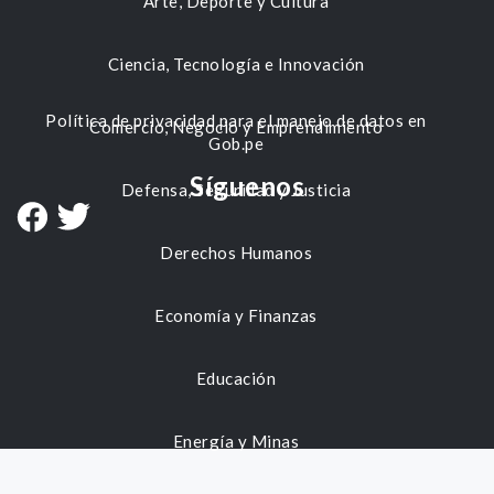
Arte, Deporte y Cultura
Ciencia, Tecnología e Innovación
Política de privacidad para el manejo de datos en
Comercio, Negocio y Emprendimiento
Gob.pe
Síguenos
Defensa, Seguridad y Justicia
Derechos Humanos
Economía y Finanzas
Educación
Energía y Minas