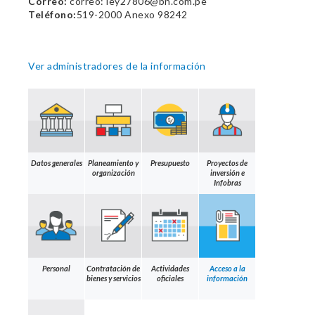
Correo:
correo: ley27806@bn.com.pe
Teléfono:
519-2000 Anexo 98242
Ver administradores de la información
Datos generales
Planeamiento y
Presupuesto
Proyectos de
organización
inversión e
Infobras
Personal
Contratación de
Actividades
Acceso a la
bienes y servicios
oficiales
información