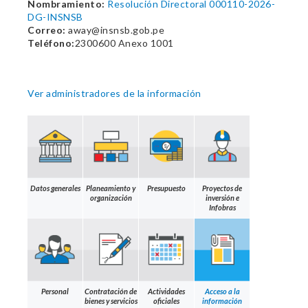
Nombramiento:
Resolución Directoral 000110-2026-
DG-INSNSB
Correo:
away@insnsb.gob.pe
Teléfono:
2300600 Anexo 1001
Ver administradores de la información
Datos generales
Planeamiento y
Presupuesto
Proyectos de
organización
inversión e
Infobras
Personal
Contratación de
Actividades
Acceso a la
bienes y servicios
oficiales
información