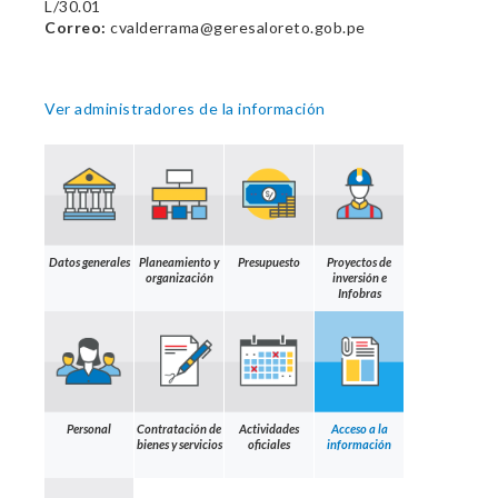
L/30.01
Correo:
cvalderrama@geresaloreto.gob.pe
Ver administradores de la información
Datos generales
Planeamiento y
Presupuesto
Proyectos de
organización
inversión e
Infobras
Personal
Contratación de
Actividades
Acceso a la
bienes y servicios
oficiales
información