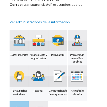
Correo:
transparencia@diresatumbes.gob.pe
Ver administradores de la información
Datos generales
Planeamiento y
Presupuesto
Proyectos de
organización
inversión e
Infobras
Participación
Personal
Contratación de
Actividades
ciudadana
bienes y servicios
oficiales