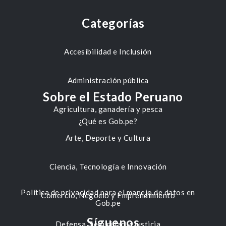
Categorías
Accesibilidad e Inclusión
Administración pública
Sobre el Estado Peruano
Agricultura, ganadería y pesca
¿Qué es Gob.pe?
Arte, Deporte y Cultura
Ciencia, Tecnología e Innovación
Política de privacidad para el manejo de datos en
Comercio, Negocio y Emprendimiento
Gob.pe
Síguenos
Defensa, Seguridad y Justicia