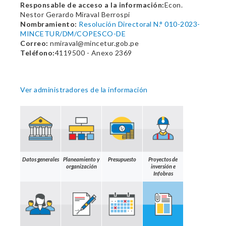
Responsable de acceso a la información:
Econ.
Nestor Gerardo Miraval Berrospi
Nombramiento:
Resolución Directoral N.° 010-2023-
MINCETUR/DM/COPESCO-DE
Correo:
nmiraval@mincetur.gob.pe
Teléfono:
4119500 - Anexo 2369
Ver administradores de la información
Datos generales
Planeamiento y
Presupuesto
Proyectos de
organización
inversión e
Infobras