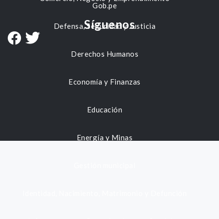
Gob.pe
Síguenos
Defensa, Seguridad y Justicia
Derechos Humanos
Economía y Finanzas
Educación
Energía y Minas
Gestión municipal
Identidad, Nacimiento, Matrimonio y Defunción