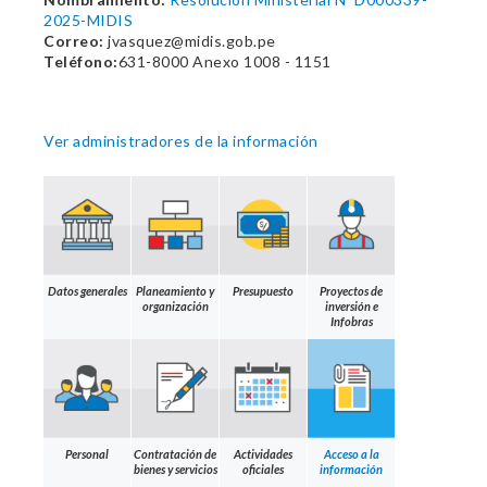
2025-MIDIS
Correo:
jvasquez@midis.gob.pe
Teléfono:
631-8000 Anexo 1008 - 1151
Ver administradores de la información
Datos generales
Planeamiento y
Presupuesto
Proyectos de
organización
inversión e
Infobras
Personal
Contratación de
Actividades
Acceso a la
bienes y servicios
oficiales
información