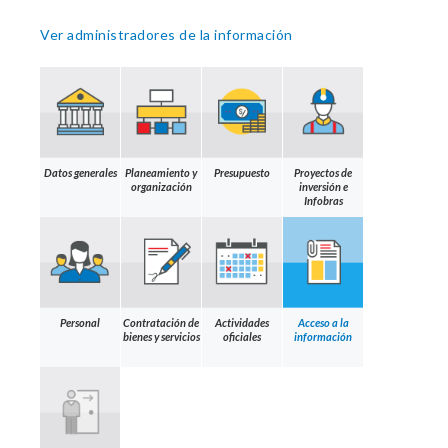
Ver administradores de la información
Datos generales
Planeamiento y
Presupuesto
Proyectos de
organización
inversión e
Infobras
Personal
Contratación de
Actividades
Acceso a la
bienes y servicios
oficiales
información