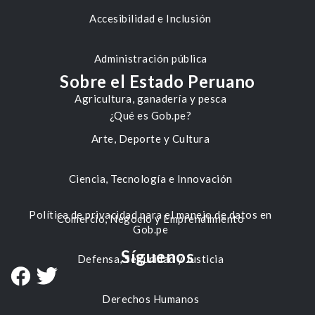
Accesibilidad e Inclusión
Administración pública
Sobre el Estado Peruano
Agricultura, ganadería y pesca
¿Qué es Gob.pe?
Arte, Deporte y Cultura
Ciencia, Tecnología e Innovación
Política de privacidad para el manejo de datos en
Comercio, Negocio y Emprendimiento
Gob.pe
Síguenos
Defensa, Seguridad y Justicia
Derechos Humanos