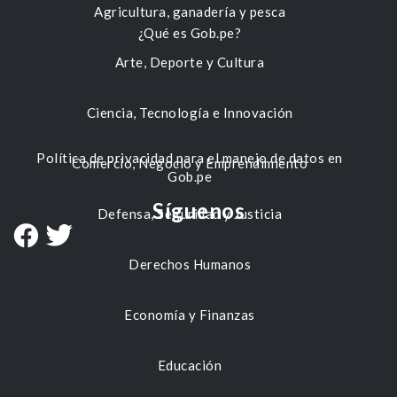
Agricultura, ganadería y pesca
¿Qué es Gob.pe?
Arte, Deporte y Cultura
Ciencia, Tecnología e Innovación
Política de privacidad para el manejo de datos en
Comercio, Negocio y Emprendimiento
Gob.pe
Síguenos
Defensa, Seguridad y Justicia
Derechos Humanos
Economía y Finanzas
Educación