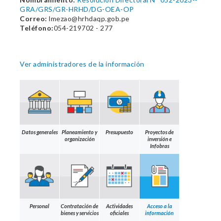
GRA/GRS/GR-HRHD/DG-OEA-OP
Correo:
lmezao@hrhdaqp.gob.pe
Teléfono:
054-219702 - 277
Ver administradores de la información
Datos generales
Planeamiento y
Presupuesto
Proyectos de
organización
inversión e
Infobras
Personal
Contratación de
Actividades
Acceso a la
bienes y servicios
oficiales
información