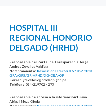
HOSPITAL III
REGIONAL HONORIO
DELGADO (HRHD)
Responsable del Portal de Transparencia:
Jorge
Andres Zevallos Valdivia
Nombramiento:
Resolución Directoral N° 052-2023--
GRA/GRS/GR-HRHD/DG-OEA-OP
Correo:
jzevallosv@hrhdaqp.gob.pe
Teléfono:
054-219702 - 273
Responsable de acceso a la información:
Liliana
Abigail Meza Ojeda
Nombramiento:
Resolución Directoral N° 052-2023--