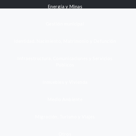
Energía y Minas
Gestión municipal
Identidad, Nacimiento, Matrimonio y Defunción
Infraestructura, Comunicaciones y Servicios
Públicos
Inmuebles y Vivienda
Medio Ambiente
Migración, Turismo y Viajes
Otros