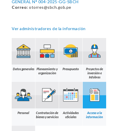
GENERAL N° 004-2025-GG-SBCH
Correo:
otorres@sbch.gob.pe
Ver administradores de la información
Datos generales
Planeamiento y
Presupuesto
Proyectos de
organización
inversión e
Infobras
Personal
Contratación de
Actividades
Acceso a la
bienes y servicios
oficiales
información