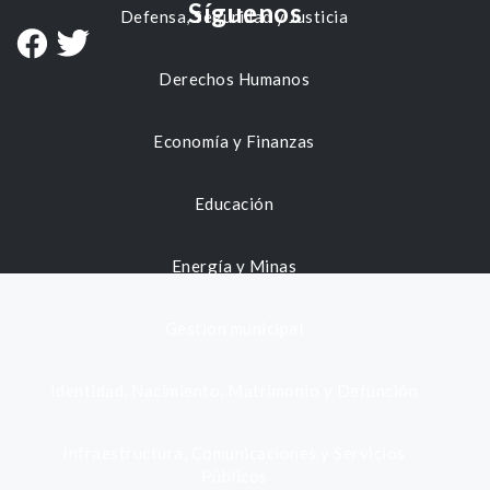
Síguenos
Defensa, Seguridad y Justicia
Derechos Humanos
Economía y Finanzas
Educación
Energía y Minas
Gestión municipal
Identidad, Nacimiento, Matrimonio y Defunción
Infraestructura, Comunicaciones y Servicios
Públicos