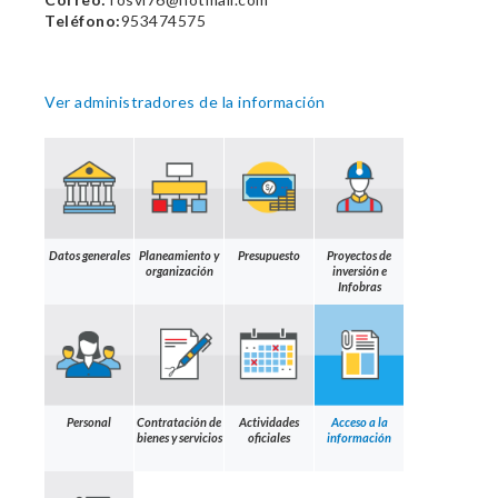
Teléfono:
953474575
Ver administradores de la información
Datos generales
Planeamiento y
Presupuesto
Proyectos de
organización
inversión e
Infobras
Personal
Contratación de
Actividades
Acceso a la
bienes y servicios
oficiales
información