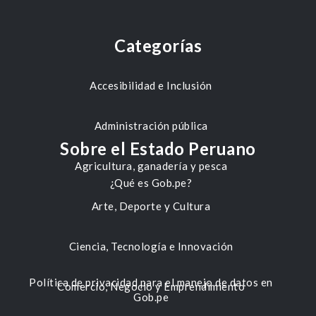
Categorías
Accesibilidad e Inclusión
Administración pública
Sobre el Estado Peruano
Agricultura, ganadería y pesca
¿Qué es Gob.pe?
Arte, Deporte y Cultura
Ciencia, Tecnología e Innovación
Política de privacidad para el manejo de datos en
Comercio, Negocio y Emprendimiento
Gob.pe