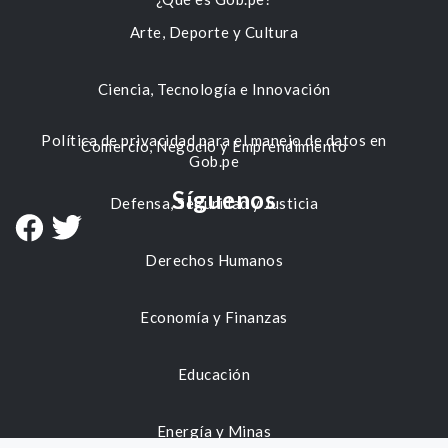
Arte, Deporte y Cultura
Ciencia, Tecnología e Innovación
Política de privacidad para el manejo de datos en
Comercio, Negocio y Emprendimiento
Gob.pe
Síguenos
Defensa, Seguridad y Justicia
Derechos Humanos
Economía y Finanzas
Educación
Energía y Minas