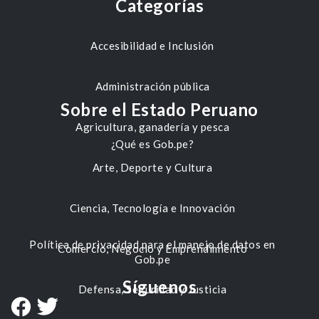
Categorías
Accesibilidad e Inclusión
Administración pública
Sobre el Estado Peruano
Agricultura, ganadería y pesca
¿Qué es Gob.pe?
Arte, Deporte y Cultura
Ciencia, Tecnología e Innovación
Política de privacidad para el manejo de datos en
Comercio, Negocio y Emprendimiento
Gob.pe
Síguenos
Defensa, Seguridad y Justicia