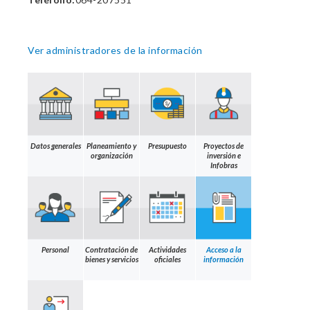
Ver administradores de la información
Datos generales
Planeamiento y
Presupuesto
Proyectos de
organización
inversión e
Infobras
Personal
Contratación de
Actividades
Acceso a la
bienes y servicios
oficiales
información