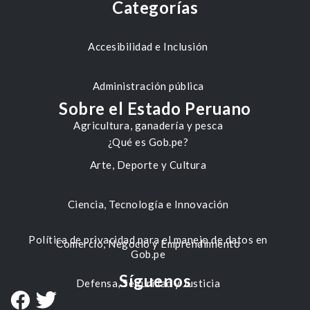
Categorías
Accesibilidad e Inclusión
Administración pública
Sobre el Estado Peruano
Agricultura, ganadería y pesca
¿Qué es Gob.pe?
Arte, Deporte y Cultura
Ciencia, Tecnología e Innovación
Política de privacidad para el manejo de datos en
Comercio, Negocio y Emprendimiento
Gob.pe
Síguenos
Defensa, Seguridad y Justicia