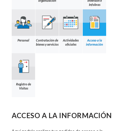
organización
inversión e
Infobras
Personal
Contratación de
Actividades
Acceso a la
bienes y servicios
oficiales
información
Registro de
Visitas
ACCESO A LA INFORMACIÓN
Aquí podrás realizar tus pedidos de acceso a la