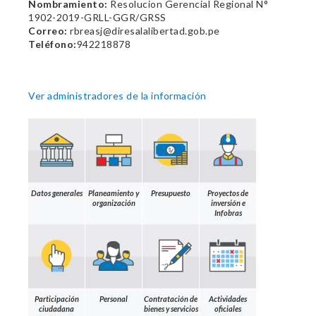
Nombramiento:
Resolucion Gerencial Regional N°
1902-2019-GRLL-GGR/GRSS
Correo:
rbreasj@diresalalibertad.gob.pe
Teléfono:
942218878
Ver administradores de la información
Datos generales
Planeamiento y
Presupuesto
Proyectos de
organización
inversión e
Infobras
Participación
Personal
Contratación de
Actividades
ciudadana
bienes y servicios
oficiales