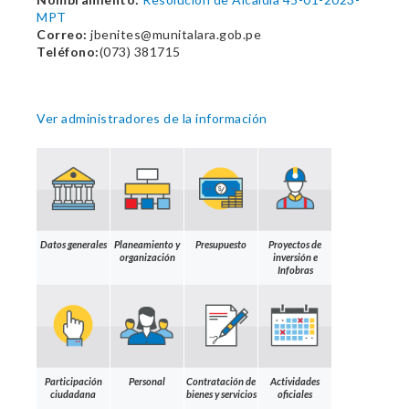
MPT
Correo:
jbenites@munitalara.gob.pe
Teléfono:
(073) 381715
Ver administradores de la información
Datos generales
Planeamiento y
Presupuesto
Proyectos de
organización
inversión e
Infobras
Participación
Personal
Contratación de
Actividades
ciudadana
bienes y servicios
oficiales