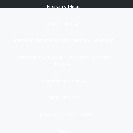
Energía y Minas
Gestión municipal
Identidad, Nacimiento, Matrimonio y Defunción
Infraestructura, Comunicaciones y Servicios
Públicos
Inmuebles y Vivienda
Medio Ambiente
Migración, Turismo y Viajes
Otros