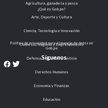
Agricultura, ganadería y pesca
¿Qué es Gob.pe?
Arte, Deporte y Cultura
Ciencia, Tecnología e Innovación
Política de privacidad para el manejo de datos en
Comercio, Negocio y Emprendimiento
Gob.pe
Síguenos
Defensa, Seguridad y Justicia
Derechos Humanos
Economía y Finanzas
Educación