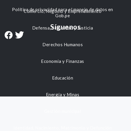
Política de privacidad para el manejo de datos en
Comercio, Negocio y Emprendimiento
Gob.pe
Síguenos
Defensa, Seguridad y Justicia
Derechos Humanos
Economía y Finanzas
Educación
Energía y Minas
Gestión municipal
Identidad, Nacimiento, Matrimonio y Defunción