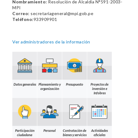
Nombramiento:
Resolución de Alcaldía N°591-2003-
MPI
Correo:
secretariageneral@mpi.gob.pe
Teléfono:
933909901
Ver administradores de la información
Datos generales
Planeamiento y
Presupuesto
Proyectos de
organización
inversión e
Infobras
Participación
Personal
Contratación de
Actividades
ciudadana
bienes y servicios
oficiales