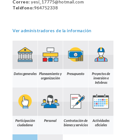
Correo:
yesi_17775@hotmail.com
Teléfono:
964752338
Ver administradores de la información
Datos generales
Planeamiento y
Presupuesto
Proyectos de
organización
inversión e
Infobras
Participación
Personal
Contratación de
Actividades
ciudadana
bienes y servicios
oficiales