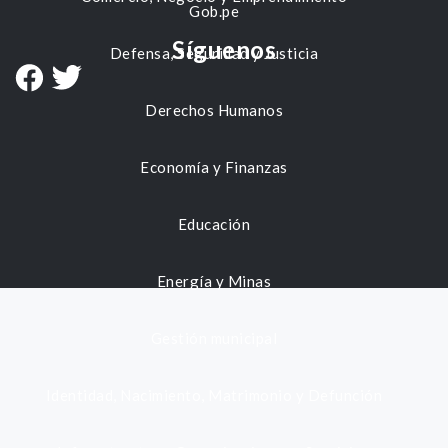
Gob.pe
Síguenos
Defensa, Seguridad y Justicia
Derechos Humanos
Economía y Finanzas
Educación
Energía y Minas
Gestión municipal
Identidad, Nacimiento, Matrimonio y Defunción