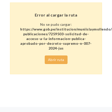
Error al cargar la ruta
No se pudo cargar:
https://www.gob.pe/institucion/muniislaymollendo
publicaciones/7259503-solicitud-de-
acceso-a-la-informacion-publica-
aprobado-por-decreto-supremo-n-007-
2024-jus
Abrir ruta