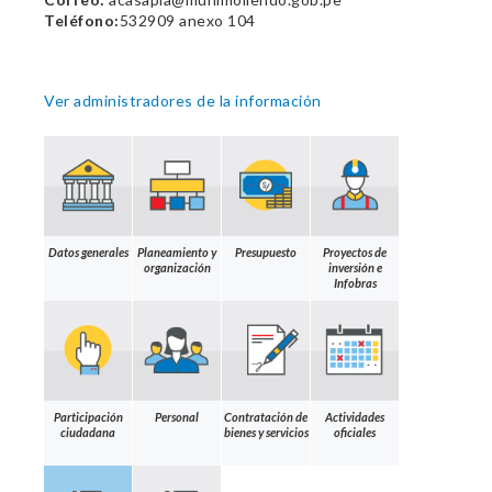
Teléfono:
532909 anexo 104
Ver administradores de la información
Datos generales
Planeamiento y
Presupuesto
Proyectos de
organización
inversión e
Infobras
Participación
Personal
Contratación de
Actividades
ciudadana
bienes y servicios
oficiales