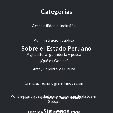
Categorías
Accesibilidad e Inclusión
Administración pública
Sobre el Estado Peruano
Agricultura, ganadería y pesca
¿Qué es Gob.pe?
Arte, Deporte y Cultura
Ciencia, Tecnología e Innovación
Política de privacidad para el manejo de datos en
Comercio, Negocio y Emprendimiento
Gob.pe
Síguenos
Defensa, Seguridad y Justicia