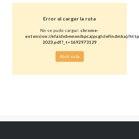
Error al cargar la ruta
No se pudo cargar:
chrome-
extension://efaidnbmnnnibpcajpcglclefindmkaj/
2023.pdf?_t=1692973129
Abrir ruta