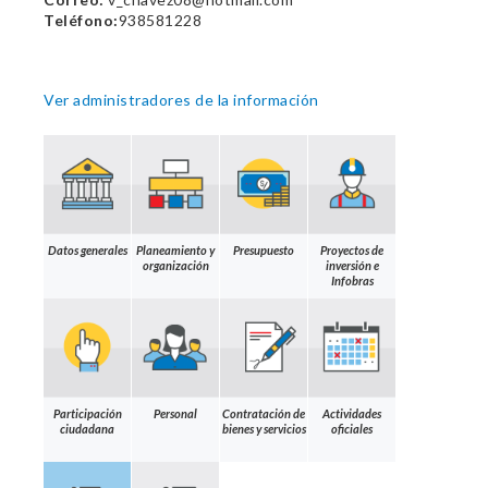
Teléfono:
938581228
Ver administradores de la información
Datos generales
Planeamiento y
Presupuesto
Proyectos de
organización
inversión e
Infobras
Participación
Personal
Contratación de
Actividades
ciudadana
bienes y servicios
oficiales