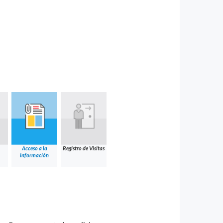
Acceso a la
Registro de Visitas
información