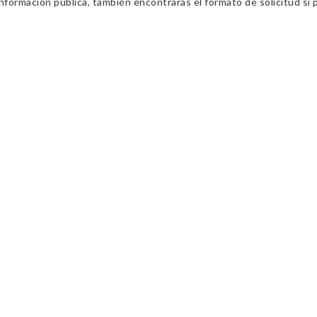
información pública, también encontrarás el formato de solicitud si p