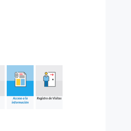
Acceso a la
Registro de Visitas
información