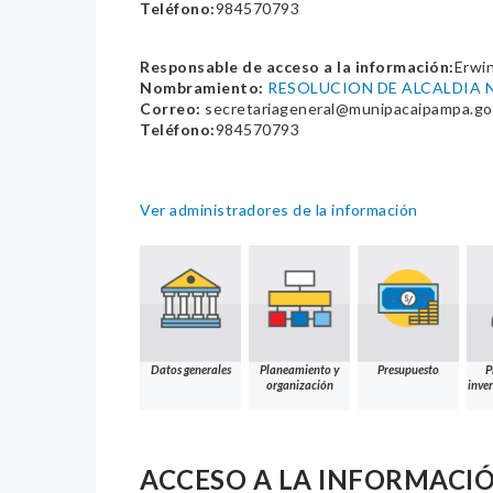
Teléfono:
984570793
Responsable de acceso a la información:
Erwin
Nombramiento:
RESOLUCION DE ALCALDIA N
Correo:
secretariageneral@munipacaipampa.go
Teléfono:
984570793
Ver administradores de la información
Datos generales
Planeamiento y
Presupuesto
P
organización
inver
ACCESO A LA INFORMACI