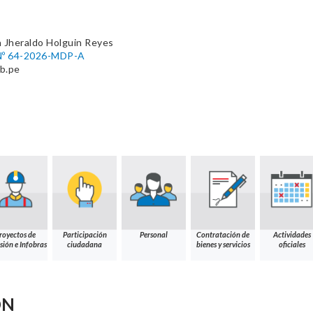
 Jheraldo Holguin Reyes
º 64-2026-MDP-A
b.pe
royectos de
Participación
Personal
Contratación de
Actividades
sión e Infobras
ciudadana
bienes y servicios
oficiales
ÓN