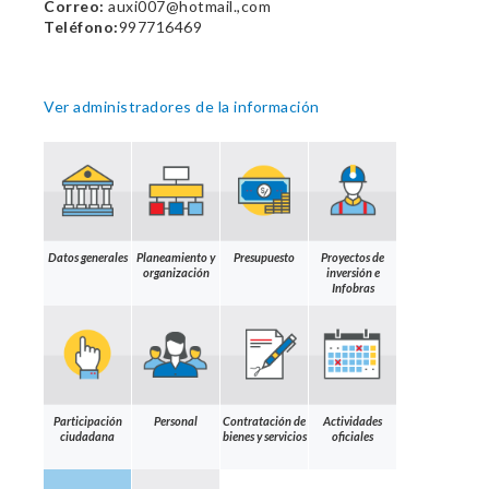
Correo:
auxi007@hotmail.,com
Teléfono:
997716469
Ver administradores de la información
Datos generales
Planeamiento y
Presupuesto
Proyectos de
organización
inversión e
Infobras
Participación
Personal
Contratación de
Actividades
ciudadana
bienes y servicios
oficiales