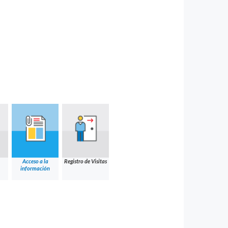
Acceso a la
Registro de Visitas
información