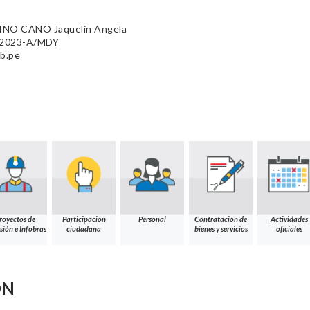
NO CANO Jaquelin Angela
9-2023-A/MDY
b.pe
royectos de
Participación
Personal
Contratación de
Actividades
sión e Infobras
ciudadana
bienes y servicios
oficiales
ÓN