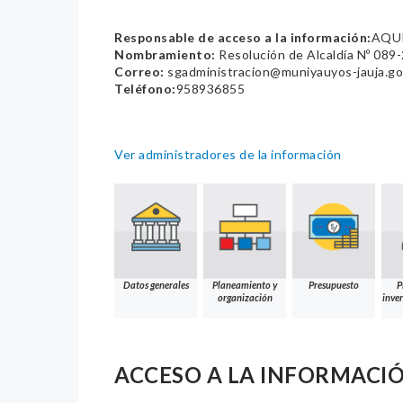
Responsable de acceso a la información:
AQUI
Nombramiento:
Resolución de Alcaldía Nº 08
Correo:
sgadministracion@muniyauyos-jauja.go
Teléfono:
958936855
Ver administradores de la información
Datos generales
Planeamiento y
Presupuesto
P
organización
inver
ACCESO A LA INFORMACI