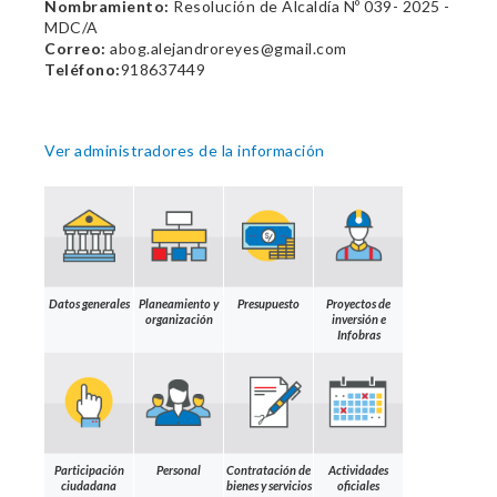
Nombramiento:
Resolución de Alcaldía Nº 039- 2025 -
MDC/A
Correo:
abog.alejandroreyes@gmail.com
Teléfono:
918637449
Ver administradores de la información
Datos generales
Planeamiento y
Presupuesto
Proyectos de
organización
inversión e
Infobras
Participación
Personal
Contratación de
Actividades
ciudadana
bienes y servicios
oficiales